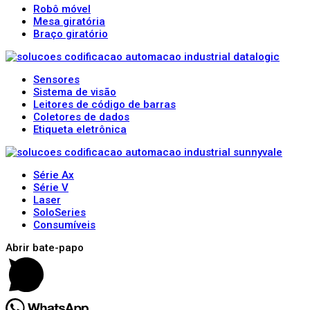
Robô móvel
Mesa giratória
Braço giratório
Sensores
Sistema de visão
Leitores de código de barras
Coletores de dados
Etiqueta eletrônica
Série Ax
Série V
Laser
SoloSeries
Consumíveis
Abrir bate-papo