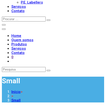
P.E. Labellers
Serviços
Contato
Home
Quem somos
Produtos
Serviços
Contato
0
Small
Início
>
>
Small