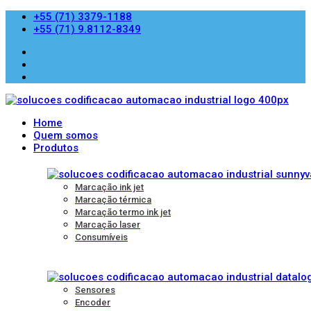
+55 (71) 3379-1188
+55 (71) 9.8112-8349
Home
Quem somos
Produtos
Marcação ink jet
Marcação térmica
Marcação termo ink jet
Marcação laser
Consumíveis
Sensores
Encoder