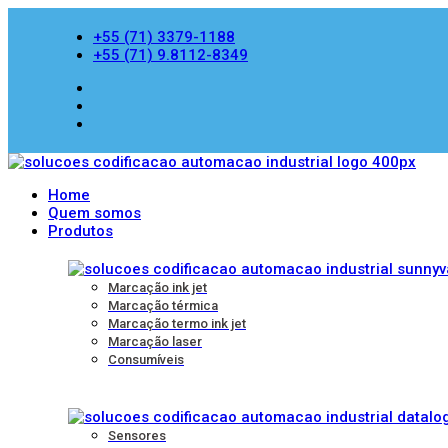
+55 (71) 3379-1188
+55 (71) 9.8112-8349
Home
Quem somos
Produtos
Marcação ink jet
Marcação térmica
Marcação termo ink jet
Marcação laser
Consumíveis
Sensores