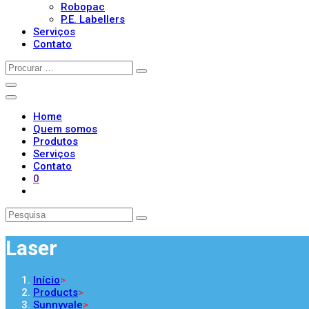
Robopac
P.E. Labellers
Serviços
Contato
Home
Quem somos
Produtos
Serviços
Contato
0
Laser
Início
>
Products
>
Sunnyvale
>