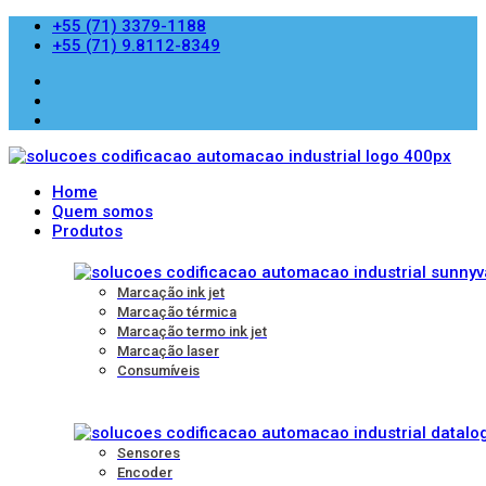
+55 (71) 3379-1188
+55 (71) 9.8112-8349
Home
Quem somos
Produtos
Marcação ink jet
Marcação térmica
Marcação termo ink jet
Marcação laser
Consumíveis
Sensores
Encoder