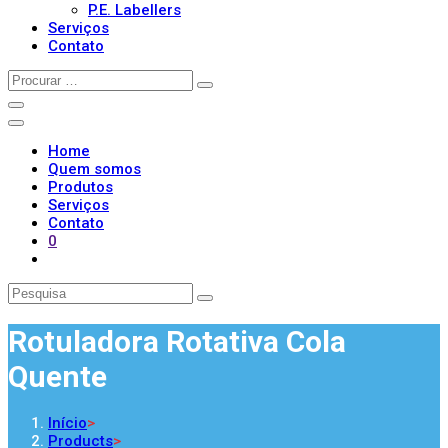
P.E. Labellers
Serviços
Contato
Home
Quem somos
Produtos
Serviços
Contato
0
Rotuladora Rotativa Cola
Quente
Início
>
Products
>