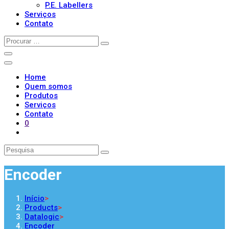
P.E. Labellers
Serviços
Contato
Home
Quem somos
Produtos
Serviços
Contato
0
Encoder
Início
>
Products
>
Datalogic
>
Encoder