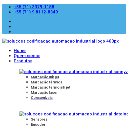
+55 (71) 3379-1188
+55 (71) 9.8112-8349
Home
Quem somos
Produtos
Marcação ink jet
Marcação térmica
Marcação termo ink jet
Marcação laser
Consumíveis
Sensores
Encoder