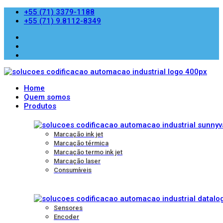
+55 (71) 3379-1188
+55 (71) 9.8112-8349
Home
Quem somos
Produtos
Marcação ink jet
Marcação térmica
Marcação termo ink jet
Marcação laser
Consumíveis
Sensores
Encoder